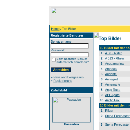
Home
/ Top Bilder
Registrierte Benutzer
Top Bilder
Benutzername:
10 Bilder mit der 
Passwort:
1
A 50 - Alster
2
A 513 - Rhein
Beim nächsten Besuch
automatisch anmelden?
3
Acquamarina
4
Amadea
5
Andante
»
Password vergessen
6
Annegret
»
Registrierung
7
Annemarie
8
Antje Russ
Zufallsbild
9
APL Agate
10
Arctic Fox
10 Bilder mit den 
1
Rifgat
2
Stena Forecaster
Passaden
3
Stena Forecaster