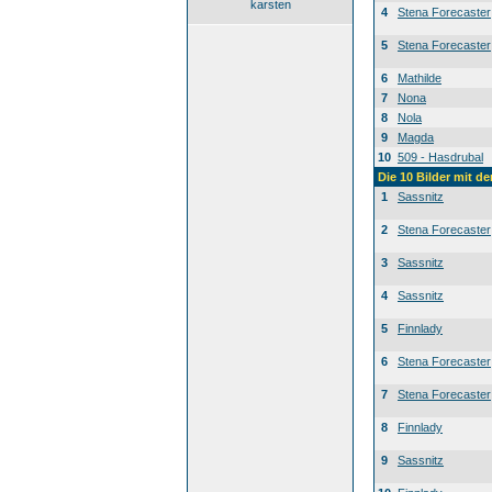
karsten
4
Stena Forecaster
5
Stena Forecaster
6
Mathilde
7
Nona
8
Nola
9
Magda
10
509 - Hasdrubal
Die 10 Bilder mit d
1
Sassnitz
2
Stena Forecaster
3
Sassnitz
4
Sassnitz
5
Finnlady
6
Stena Forecaster
7
Stena Forecaster
8
Finnlady
9
Sassnitz