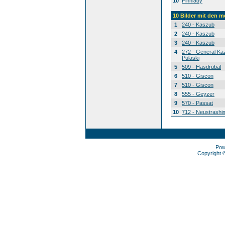
10
Finnlady
10 Bilder mit den 
1
240 - Kaszub
2
240 - Kaszub
3
240 - Kaszub
4
272 - General Ka
Pulaski
5
509 - Hasdrubal
6
510 - Giscon
7
510 - Giscon
8
555 - Geyzer
9
570 - Passat
10
712 - Neustrashi
Pow
Copyright