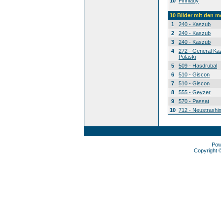
10
Finnlady
10 Bilder mit den 
1
240 - Kaszub
2
240 - Kaszub
3
240 - Kaszub
4
272 - General Ka
Pulaski
5
509 - Hasdrubal
6
510 - Giscon
7
510 - Giscon
8
555 - Geyzer
9
570 - Passat
10
712 - Neustrashi
Pow
Copyright