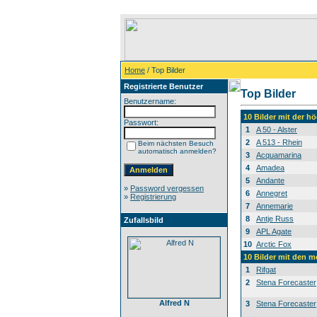
Home
/ Top Bilder
Registrierte Benutzer
Top Bilder
Benutzername:
10 Bilder mit der 
Passwort:
1
A 50 - Alster
2
A 513 - Rhein
Beim nächsten Besuch
automatisch anmelden?
3
Acquamarina
4
Amadea
5
Andante
»
Password vergessen
6
Annegret
»
Registrierung
7
Annemarie
8
Antje Russ
Zufallsbild
9
APL Agate
10
Arctic Fox
10 Bilder mit den 
1
Rifgat
2
Stena Forecaster
Alfred N
3
Stena Forecaster