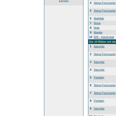
karsten
4
Stena Forecaster
5
Stena Forecaster
6
Mathilde
7
Nona
8
Nola
9
Magda
10
509 - Hasdrubal
Die 10 Bilder mit d
1
Sassnitz
2
Stena Forecaster
3
Sassnitz
4
Sassnitz
5
Finnlady
6
Stena Forecaster
7
Stena Forecaster
8
Finnlady
9
Sassnitz