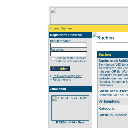
Home
/ Suchen
Registrierte Benutzer
Suchen
Benutzername:
Passwort:
Suchen
Beim nächsten Besuch
Suche nach Schlü
automatisch anmelden?
Sie können AND benu
zu definieren, die v
müssen, OR für Wörte
Resultat sein könne
»
Password vergessen
verbietet das nachfo
»
Registrierung
Resultat. Benutzen Si
Platzhalter.
Zufallsbild
Suche nach User
Benutzen Sie * als Pla
Verknüpfung:
Kategorie:
Suche in Feldern:
P 6124 - S 74 - Nerz