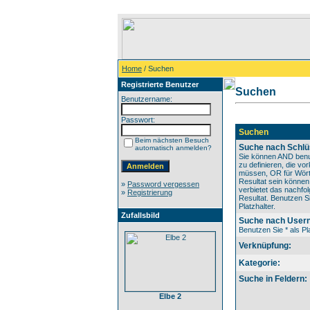
Home
/ Suchen
Registrierte Benutzer
Suchen
Benutzername:
Passwort:
Suchen
Beim nächsten Besuch
Suche nach Schlü
automatisch anmelden?
Sie können AND benu
zu definieren, die v
müssen, OR für Wörte
Resultat sein könne
»
Password vergessen
verbietet das nachfo
»
Registrierung
Resultat. Benutzen Si
Platzhalter.
Zufallsbild
Suche nach User
Benutzen Sie * als Pla
Verknüpfung:
Kategorie:
Suche in Feldern:
Elbe 2