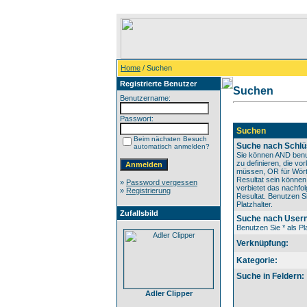
Home
/ Suchen
Registrierte Benutzer
Suchen
Benutzername:
Passwort:
Suchen
Beim nächsten Besuch
Suche nach Schlü
automatisch anmelden?
Sie können AND benu
zu definieren, die v
müssen, OR für Wörte
Resultat sein könne
»
Password vergessen
verbietet das nachfo
»
Registrierung
Resultat. Benutzen Si
Platzhalter.
Zufallsbild
Suche nach User
Benutzen Sie * als Pla
Verknüpfung:
Kategorie:
Suche in Feldern:
Adler Clipper