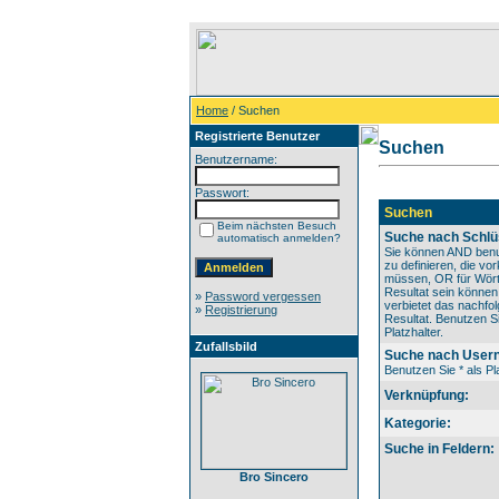
Home
/ Suchen
Registrierte Benutzer
Suchen
Benutzername:
Passwort:
Suchen
Beim nächsten Besuch
Suche nach Schlü
automatisch anmelden?
Sie können AND benu
zu definieren, die v
müssen, OR für Wörte
Resultat sein könne
»
Password vergessen
verbietet das nachfo
»
Registrierung
Resultat. Benutzen Si
Platzhalter.
Zufallsbild
Suche nach User
Benutzen Sie * als Pla
Verknüpfung:
Kategorie:
Suche in Feldern:
Bro Sincero