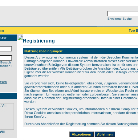
Erweiterte Suche
ung
Top B
tzer
Registrierung
Nutzungsbedingungen:
Dieses Archiv nutzt ein Kommentarsystem mit dem die Besucher Kommenta
Einträgen abgeben können. Obwohl die Administratoren dieser Seite versuch
 Besuch
unerwünschten Beiträge von diesem System fernzuhalten, ist es für uns unmö
nmelden?
Beiträge zu überprüfen. Alle Beiträge drücken die Ansichten des Autors aus 
Eigentümer dieser Website können nicht für den Inhalt jedes Beitrags verant
gemacht werden.
ssen
Sie verpflichten sich, keine beleidigenden, obszönen, vulgären, verleumden
gewaltverherrlichenden oder aus anderen Gründen strafbaren Inhalte zu verö
Sie räumen den Betreibern und Administratoren dieser Website das Recht ei
nach eigenem Ermessen zu entfernen oder zu bearbeiten. Sie stimmen aus
dass die im Rahmen der Registrierung erhobenen Daten in einer Datenbank
werden.
Dieses System verwendet Cookies, um Informationen auf Ihrem Computer z
Diese Cookies enthalten keine persönlichen Informationen, sondern dienen 
Ihrem Komfort.
Durch das Abschließen der Registrierung stimmen Sie diesen Nutzungsbed
III