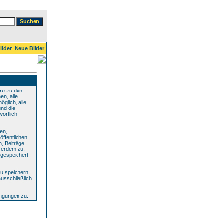
ilder
Neue Bilder
re zu den
en, alle
glich, alle
und die
wortlich
den,
ffentlichen.
n, Beiträge
serdem zu,
 gespeichert
u speichern.
ausschließlich
ingungen zu.