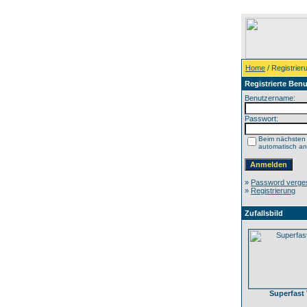
Home
/ Registrier
Registrierte Benu
Benutzername:
Passwort:
Beim nächsten
automatisch a
»
Password verge
»
Registrierung
Zufallsbild
Superfast V