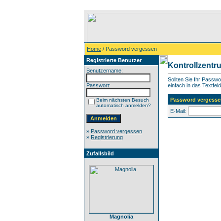
Home
/ Password vergessen
Registrierte Benutzer
Kontrollzentr
Benutzername:
Sollten Sie Ihr Passw
Passwort:
einfach in das Textfeld
Password vergesse
Beim nächsten Besuch
automatisch anmelden?
E-Mail:
»
Password vergessen
»
Registrierung
Zufallsbild
Magnolia