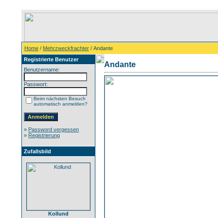
Home
/
Mehrzweckfrachter
/ Andante
Registrierte Benutzer
Andante
Benutzername:
Passwort:
Beim nächsten Besuch
automatisch anmelden?
»
Password vergessen
»
Registrierung
Zufallsbild
Kollund