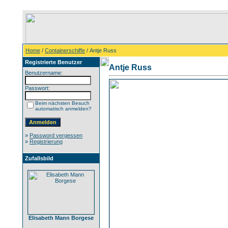
Home
/
Containerschiffe
/ Antje Russ
Registrierte Benutzer
Antje Russ
Benutzername:
Passwort:
Beim nächsten Besuch
automatisch anmelden?
»
Password vergessen
»
Registrierung
Zufallsbild
Elisabeth Mann Borgese