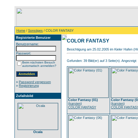
Home
/
Sonstiges
/ COLOR FANTASY
Registrierte Benutzer
COLOR FANTASY
Benutzername:
Besichtigung am 25.02.2005 im Kieler Hafen (Hi
Passwort:
Gefunden: 39 Bild(er) auf 3 Seite(n). Angezeigt: 
Beim nächsten Besuch
automatisch anmelden?
»
Password vergessen
»
Registrierung
Zufallsbild
Color Fantasy (01)
Color Fantasy (0
(
karsten
)
(
karsten
)
COLOR FANTASY
COLOR FANTAS
Ocala