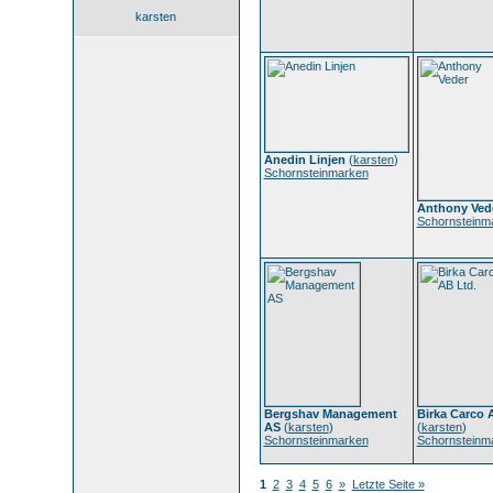
karsten
Anedin Linjen
(
karsten
)
Schornsteinmarken
Anthony Ved
Schornsteinm
Bergshav Management
Birka Carco 
AS
(
karsten
)
(
karsten
)
Schornsteinmarken
Schornsteinm
1
2
3
4
5
6
»
Letzte Seite »