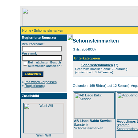
Home
/ Schornsteinmarken
Registrierte Benutzer
Schornsteinmarken
Benutzername:
(Hits: 2064933)
Passwort:
Unterkategorien
Beim nächsten Besuch
Schornsteinmarken
(7)
automatisch anmelden?
Schornsteinmarken ohne Zuordnung
(sortiert nach Schiffsname)
»
Password vergessen
»
Registrierung
Gefunden: 169 Bild(er) auf 12 Seite(n). Angez
Zufallsbild
AB Lisco Baltic Service
Agoudimos L
(
karsten
)
(
karsten
)
Schornsteinmarken
Schornsteinm
Wani Will